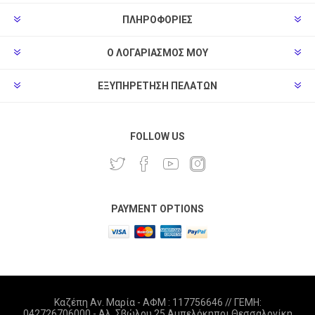
ΠΛΗΡΟΦΟΡΊΕΣ
Ο ΛΟΓΑΡΙΑΣΜΌΣ ΜΟΥ
ΕΞΥΠΗΡΈΤΗΣΗ ΠΕΛΑΤΏΝ
FOLLOW US
PAYMENT OPTIONS
Καζέπη Αν. Μαρία - ΑΦΜ : 117756646 // ΓΕΜΗ:
042726706000 - Αλ. Σβώλου 25 Αμπελόκηποι Θεσσαλονίκη