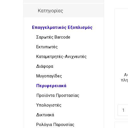
Παρουσ
Λουκάν
Προσωπ
Κατηγορίες
Επαγγελματικός Εξοπλισμός
Σαρωτές Barcode
Ζυγαρι
VoIP Ac
Τοστιέ
Εκτυπωτές
Καταμετρητές-Ανιχνευτές
Διάφορα
A
Μυγοπαγίδες
πλη
Περιφερειακά
Στεγνω
&
Προϊόντα Προστασίας
Γυαλισ
Υπολογιστές
για
μαχαιρ
Δικτυακά
Ρολόγια Παρουσίας