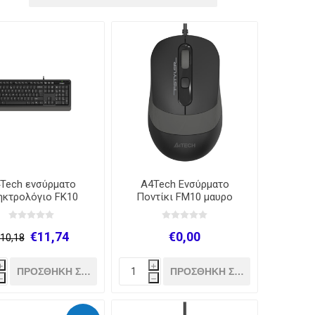
Προτεραιότητας
Τερματικά
Checker
Κρέατος
-
Ηλεκτρικά
Πατατοκαθαριστές
Σνιτσελομηχανές
πλατώ
Tech ενσύρματο
A4Tech Ενσύρματο
ηκτρολόγιο FK10
Ποντίκι FM10 μαυρο
Fstyler
€11,74
€0,00
10,18
i
i
h
h