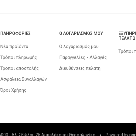
ΠΛΗΡΟΦΟΡΊΕΣ
Ο ΛΟΓΑΡΙΑΣΜΌΣ ΜΟΥ
ΕΞΥΠΗΡ
ΠΕΛΑΤΏ
Νέα προϊόντα
Ο λογαριασμός μου
Τρόποι 
Τρόποι πληρωμής
Παραγγελίες - Αλλαγές
Τροποι αποστολής
Διευθύνσεις πελάτη
Ασφάλεια Συναλλαγών
Όροι Χρήσης
06000 - Αλ. Σβώλου 25 Αμπελόκηποι Θεσσαλονίκη
Powered by
no