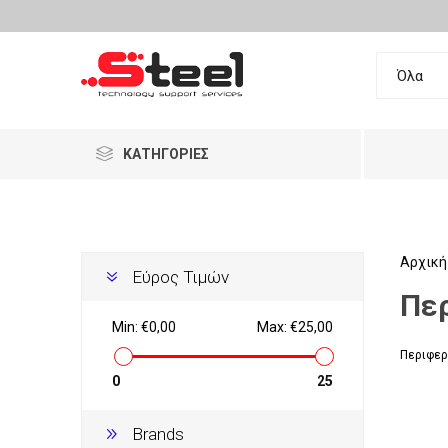
ΚΑΤΗΓΟΡΊΕΣ
Επαγγελματικός Εξοπλισμός
Ανακατασκευασμένα
Αρχική
Εύρος Τιμών
Πε
Ταμειακά Συστήματα
LG
DELL
HP
Σαρωτ
Εξοπλι
Barcod
Min:
€0,00
Max:
€25,00
Food Machinery
Περιφερ
Τηλεφωνία
Σταθερ
Λύσεις
Τηλεφω
Αναλώσ
0
25
Αναλώσιμα
Brands
Ρολόγι
Γεμιστι