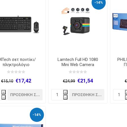
-14%
4Tech σετ ποντίκι/
Lamtech Full HD 1080
PHIL
πληκτρολόγιο
Mini Web Camera
Π
ενσύρματο F1010
€17,42
€21,54
€15,10
€24,99
€
i
i
h
h
-14%