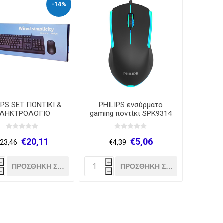
-14%
IPS SET ΠΟΝΤΙΚΙ &
PHILIPS ενσύρματο
ΛΗΚΤΡΟΛΟΓΙΟ
gaming ποντίκι SPK9314
SPT6214
€20,11
€5,06
23,46
€4,39
i
i
h
h