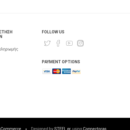
ΈΤΗΣΗ
FOLLOW US
Ν
πληρωμής
PAYMENT OPTIONS
pCommerce
Designed by
STEEL.gr
, using
Connectoras