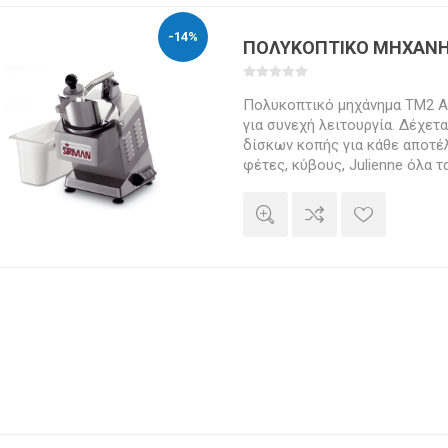
φέτες και τρίβουν τυρί και σ
ράβδους ή κύβους, πατάτες, λα
-14%
ΠΟΛΥΚΟΠΤΙΚΟ ΜΗΧΑΝ
Πολυκοπτικό μηχάνημα TM2 Α
για συνεχή λειτουργία. Δέχετα
δίσκων κοπής για κάθε αποτέ
φέτες, κύβους, Julienne όλα τ
φρούτα. Κόβει και μαλακά πρ
mozzarella. Απόλυτα ασφαλής 
inox και κάδο συλλογής τυριού
εστιατόρια, Super Market, πιτ