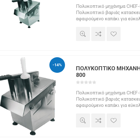
Πολυκοπτικό μηχάνημα CHEF
Πολυκοπτικό βαριάς κατασκευ
αφαιρούμενο καπάκι για εύκο
Κατασκευή από ανοξείδωτο ατσ
εστιατόρια, καντίνες, catering,
market και βιοτεχνίες τροφί
1.500 γεύματα. Συνδυάζεται μ
δίσκους κοπής που κόβουν φρ
φέτες και τρίβουν τυρί και σ
ράβδους ή κύβους, πατάτες, λα
-14%
ΠΟΛΥΚΟΠΤΙΚΟ ΜΗΧΑΝΗ
800
Πολυκοπτικό μηχάνημα CHEF
Πολυκοπτικό βαριάς κατασκευ
αφαιρούμενο καπάκι για εύκο
Κατασκευή από ανοξείδωτο ατσ
εστιατόρια, καντίνες, catering,
market και βιοτεχνίες τροφί
1.500 γεύματα. Συνδυάζεται μ
δίσκους κοπής που κόβουν φρ