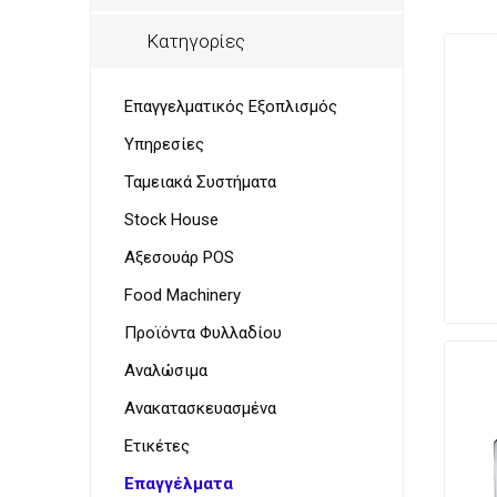
Παρουσ
Λουκάν
Προσωπ
Κατηγορίες
Επαγγελματικός Εξοπλισμός
Υπηρεσίες
Ζυγαρι
VoIP Ac
Τοστιέ
Ταμειακά Συστήματα
Stock House
Αξεσουάρ POS
Food Machinery
Προϊόντα Φυλλαδίου
Στεγνω
&
Αναλώσιμα
Γυαλισ
Ανακατασκευασμένα
για
μαχαιρ
Ετικέτες
Επαγγέλματα