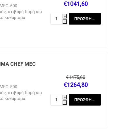
€1041,60
-MEC-600
ής, στιβαρή δομή και
λο καθάρισμα.
i
άλι. Ιδανικό για
h
 πιτσαρίες, super
μων. Δυναμικότητα έως
ε ανοξείδωτους
ούτα και λαχανικά σε
οκολάτα. Κόβουν σε
χανικά, αγγούρι κ.λ.π.
ΜΑ CHEF MEC
€1475,60
€1264,80
-MEC-800
ής, στιβαρή δομή και
λο καθάρισμα.
i
άλι. Ιδανικό για
h
 πιτσαρίες, super
μων. Δυναμικότητα έως
ε ανοξείδωτους
ούτα και λαχανικά σε