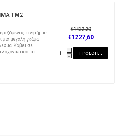
οκολάτα. Κόβουν σε
χανικά, αγγούρι κ.λ.π.
ΗΜΑ TM2
€1432,20
εριζόμενoς κινητήρας
€1227,60
ι μια μεγάλη γκάμα
λεσμα. Κόβει σε
α λαχανικά και τα
i
οϊόντα όπως τυρί
h
λειτουργία, με καπάκι
. Ιδανικό για
σαρίες, ξενοδοχεία.