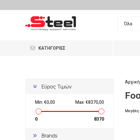
ΚΑΤΗΓΟΡΊΕΣ
Επαγγελματικός Εξοπλισμός
Ανακατασκευασμένα
Αρχική
Εύρος Τιμών
Foo
Ταμειακά Συστήματα
LG
DELL
HP
Σαρωτ
Εξοπλι
Barcod
Min:
€0,00
Max:
€8370,00
Food Machinery
Μεγάλη 
Τηλεφωνία
Σταθερ
Λύσεις
Τηλεφω
Αναλώσ
0
8370
Αναλώσιμα
Brands
Ρολόγι
Γεμιστι