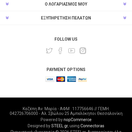
Ο ΛΟΓΑΡΙΑΣΜΌΣ ΜΟΥ
ΕΞΥΠΗΡΈΤΗΣΗ ΠΕΛΑΤΏΝ
FOLLOW US
PAYMENT OPTIONS
Καζέπη Αν. Μαρία - ΑΦΜ : 117756646 // ΓΕΜΗ:
042726706000 - Αλ. Σβώλου 25 Αμπελόκηποι Θεσσαλονίκη
Powered by
nopCommerce
Designed by
STEEL.gr
, using
Connectoras
Πνευματική ιδιοκτησία © 2026 STEELgr. Διατηρούνται όλα