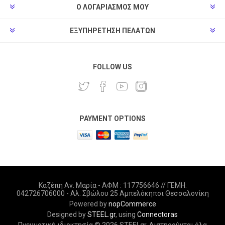
Ο ΛΟΓΑΡΙΑΣΜΌΣ ΜΟΥ
ΕΞΥΠΗΡΈΤΗΣΗ ΠΕΛΑΤΏΝ
FOLLOW US
PAYMENT OPTIONS
Καζέπη Αν. Μαρία - ΑΦΜ : 117756646 // ΓΕΜΗ:
042726706000 - Αλ. Σβώλου 25 Αμπελόκηποι Θεσσαλονίκη
Powered by
nopCommerce
Designed by
STEEL.gr
, using
Connectoras
Πνευματική ιδιοκτησία © 2026 STEELgr. Διατηρούνται όλα