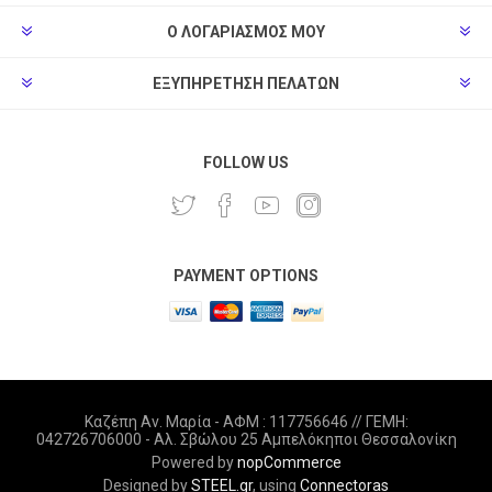
Ο ΛΟΓΑΡΙΑΣΜΌΣ ΜΟΥ
ΕΞΥΠΗΡΈΤΗΣΗ ΠΕΛΑΤΏΝ
FOLLOW US
PAYMENT OPTIONS
Καζέπη Αν. Μαρία - ΑΦΜ : 117756646 // ΓΕΜΗ:
042726706000 - Αλ. Σβώλου 25 Αμπελόκηποι Θεσσαλονίκη
Powered by
nopCommerce
Designed by
STEEL.gr
, using
Connectoras