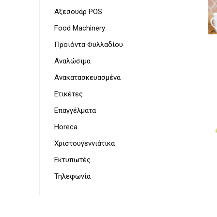
Παρουσ
Λουκάν
Αξεσουάρ POS
Προσωπ
Food Machinery
Προϊόντα Φυλλαδίου
Αναλώσιμα
Ζυγαρι
VoIP Ac
Τοστιέ
Ανακατασκευασμένα
Ετικέτες
Επαγγέλματα
Horeca
Χριστουγεννιάτικα
Στεγνω
Εκτυπωτές
&
Γυαλισ
Τηλεφωνία
για
μαχαιρ