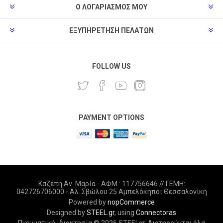
Ο ΛΟΓΑΡΙΑΣΜΌΣ ΜΟΥ
ΕΞΥΠΗΡΈΤΗΣΗ ΠΕΛΑΤΏΝ
FOLLOW US
PAYMENT OPTIONS
Καζέπη Αν. Μαρία - ΑΦΜ : 117756646 // ΓΕΜΗ:
042726706000 - Αλ. Σβώλου 25 Αμπελόκηποι Θεσσαλονίκη
Powered by
nopCommerce
Designed by
STEEL.gr
, using
Connectoras
Πνευματική ιδιοκτησία © 2026 STEELgr. Διατηρούνται όλα