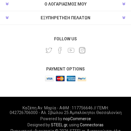
Ο ΛΟΓΑΡΙΑΣΜΌΣ ΜΟΥ
ΕΞΥΠΗΡΈΤΗΣΗ ΠΕΛΑΤΏΝ
FOLLOW US
PAYMENT OPTIONS
Καζέπη Αν. Μαρία - ΑΦΜ : 117756646 // ΓΕΜΗ:
042726706000 - Αλ. Σβώλου 25 Αμπελόκηποι Θεσσαλονίκη
Powered by
nopCommerce
Designed by
STEEL.gr
, using
Connectoras
Πνευματική ιδιοκτησία © 2026 STEELgr. Διατηρούνται όλα