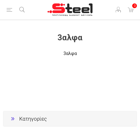
0
3αλφα
3αλφα
Κατηγορίες