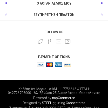
Ο ΛΟΓΑΡΙΑΣΜΌΣ ΜΟΥ
ΕΞΥΠΗΡΈΤΗΣΗ ΠΕΛΑΤΏΝ
FOLLOW US
PAYMENT OPTIONS
Καζέπη Αν. Μαρία - ΑΦΜ : 117756646 // ΓΕΜΗ:
042726706000 - Αλ. Σβώλου 25 Αμπελόκηποι Θεσσαλονίκη
Powered by
nopCommerce
Designed by
STEEL.gr
, using
Connectoras
Πνευματική ιδιοκτησία © 2026 STEELgr. Διατηρούνται όλα