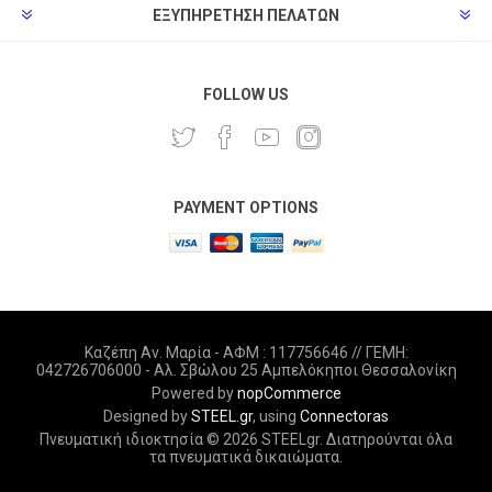
ΕΞΥΠΗΡΈΤΗΣΗ ΠΕΛΑΤΏΝ
FOLLOW US
PAYMENT OPTIONS
Καζέπη Αν. Μαρία - ΑΦΜ : 117756646 // ΓΕΜΗ:
042726706000 - Αλ. Σβώλου 25 Αμπελόκηποι Θεσσαλονίκη
Powered by
nopCommerce
Designed by
STEEL.gr
, using
Connectoras
Πνευματική ιδιοκτησία © 2026 STEELgr. Διατηρούνται όλα
τα πνευματικά δικαιώματα.