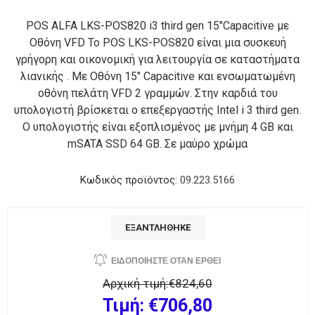
POS ALFA LKS-POS820 i3 third gen 15"Capacitive με
Οθόνη VFD Το POS LKS-POS820 είναι μια συσκευή
γρήγορη και οικονομική για λειτουργία σε καταστήματα
λιανικής . Με Οθόνη 15" Capacitive και ενσωματωμένη
οθόνη πελάτη VFD 2 γραμμών. Στην καρδιά του
υπολογιστή βρίσκεται ο επεξεργαστής Intel i 3 third gen.
Ο υπολογιστής είναι εξοπλισμένος με μνήμη 4 GB και
mSATA SSD 64 GB. Σε μαύρο χρώμα
Κωδικός προϊόντος:
09.223.5166
ΕΞΑΝΤΛΉΘΗΚΕ
Αρχική τιμή:
€824,60
Τιμή:
€706,80