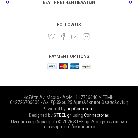
ΕΞΥΠΗΡΈΤΗΣΗ ΠΕΛΑΤΏΝ
FOLLOW US
PAYMENT OPTIONS
Καζέπη Αν. Μαρία - ΑΦΜ : 117756646 // ΓΕΜΗ:
042726706000 - Αλ. Σβώλου 25 Αμπελόκηποι Θεσσαλονίκη
Powered by
nopCommerce
Designed by
STEEL.gr
, using
Connectoras
Πνευματική ιδιοκτησία © 2026 STEELgr. Διατηρούνται όλα
τα πνευματικά δικαιώματα.