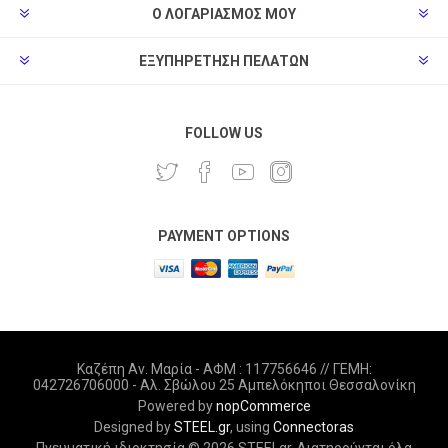
Ο ΛΟΓΑΡΙΑΣΜΌΣ ΜΟΥ
ΕΞΥΠΗΡΈΤΗΣΗ ΠΕΛΑΤΏΝ
FOLLOW US
PAYMENT OPTIONS
Καζέπη Αν. Μαρία - ΑΦΜ : 117756646 // ΓΕΜΗ:
042726706000 - Αλ. Σβώλου 25 Αμπελόκηποι Θεσσαλονίκη
Powered by
nopCommerce
Designed by
STEEL.gr
, using
Connectoras
Πνευματική ιδιοκτησία © 2026 STEELgr. Διατηρούνται όλα