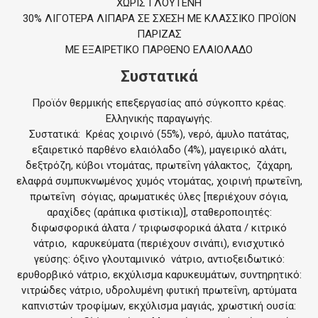
ΧΩΡΙΣ ΓΛΟΥΤΕΝΗ
30% ΛΙΓΟΤΕΡΑ ΛΙΠΑΡΑ ΣΕ ΣΧΕΣΗ ΜΕ ΚΛΑΣΣΙΚΟ ΠΡΟΪΟΝ
ΠΑΡΙΖΑΣ
ΜΕ ΕΞΑΙΡΕΤΙΚΟ ΠΑΡΘΕΝΟ ΕΛΑΙΟΛΑΔΟ
Συστατικά
Προϊόν θερμικής επεξεργασίας από σύγκοπτο κρέας.
Ελληνικής παραγωγής.
Συστατικά: Κρέας χοιρινό (55%), νερό, άμυλο πατάτας,
εξαιρετικό παρθένο ελαιόλαδο (4%), μαγειρικό αλάτι,
δεξτρόζη, κύβοι ντομάτας, πρωτεΐνη γάλακτος, ζάχαρη,
ελαφρά συμπυκνωμένος χυμός ντομάτας, χοιρινή πρωτεΐνη,
πρωτεΐνη σόγιας, αρωματικές ύλες [περιέχουν σόγια,
αραχίδες (αράπικα φιστίκια)], σταθεροποιητές:
διφωσφορικά άλατα / τριφωσφορικά άλατα / κιτρικό
νάτριο, καρυκεύματα (περιέχουν σινάπι), ενισχυτικό
γεύσης: όξινο γλουταμινικό νάτριο, αντιοξειδωτικό:
ερυθορβικό νάτριο, εκχύλισμα καρυκευμάτων, συντηρητικό:
νιτρώδες νάτριο, υδρολυμένη φυτική πρωτεΐνη, αρτύματα
καπνιστών τροφίμων, εκχύλισμα μαγιάς, χρωστική ουσία: