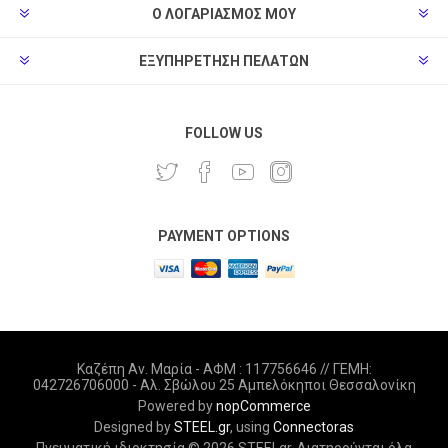
Ο ΛΟΓΑΡΙΑΣΜΌΣ ΜΟΥ
ΕΞΥΠΗΡΈΤΗΣΗ ΠΕΛΑΤΏΝ
FOLLOW US
PAYMENT OPTIONS
Καζέπη Αν. Μαρία - ΑΦΜ : 117756646 // ΓΕΜΗ:
042726706000 - Αλ. Σβώλου 25 Αμπελόκηποι Θεσσαλονίκη
Powered by
nopCommerce
Designed by
STEEL.gr
, using
Connectoras
Πνευματική ιδιοκτησία © 2026 STEELgr. Διατηρούνται όλα