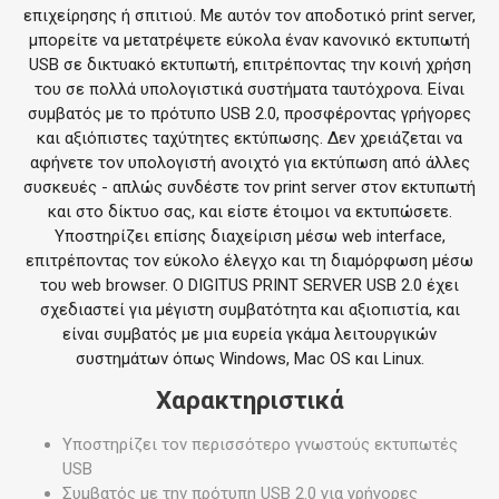
επιχείρησης ή σπιτιού. Με αυτόν τον αποδοτικό print server,
μπορείτε να μετατρέψετε εύκολα έναν κανονικό εκτυπωτή
USB σε δικτυακό εκτυπωτή, επιτρέποντας την κοινή χρήση
του σε πολλά υπολογιστικά συστήματα ταυτόχρονα. Είναι
συμβατός με το πρότυπο USB 2.0, προσφέροντας γρήγορες
και αξιόπιστες ταχύτητες εκτύπωσης. Δεν χρειάζεται να
αφήνετε τον υπολογιστή ανοιχτό για εκτύπωση από άλλες
συσκευές - απλώς συνδέστε τον print server στον εκτυπωτή
και στο δίκτυο σας, και είστε έτοιμοι να εκτυπώσετε.
Υποστηρίζει επίσης διαχείριση μέσω web interface,
επιτρέποντας τον εύκολο έλεγχο και τη διαμόρφωση μέσω
του web browser. Ο DIGITUS PRINT SERVER USB 2.0 έχει
σχεδιαστεί για μέγιστη συμβατότητα και αξιοπιστία, και
είναι συμβατός με μια ευρεία γκάμα λειτουργικών
συστημάτων όπως Windows, Mac OS και Linux.
Χαρακτηριστικά
Υποστηρίζει τον περισσότερο γνωστούς εκτυπωτές
USB
Συμβατός με την πρότυπη USB 2.0 για γρήγορες