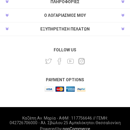
ΠΛΗΡΟΦΟΡΊΕΣ
Ο ΛΟΓΑΡΙΑΣΜΌΣ ΜΟΥ
ΕΞΥΠΗΡΈΤΗΣΗ ΠΕΛΑΤΏΝ
FOLLOW US
PAYMENT OPTIONS
Καζέπη Αν. Μαρία - ΑΦΜ : 117756646 // ΓΕΜΗ:
042726706000 - Αλ. Σβώλου 25 Αμπελόκηποι Θεσσαλονίκη
Powered by
nopCommerce