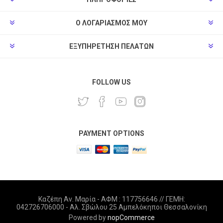
Ο ΛΟΓΑΡΙΑΣΜΌΣ ΜΟΥ
ΕΞΥΠΗΡΈΤΗΣΗ ΠΕΛΑΤΏΝ
FOLLOW US
PAYMENT OPTIONS
Καζέπη Αν. Μαρία - ΑΦΜ : 117756646 // ΓΕΜΗ:
042726706000 - Αλ. Σβώλου 25 Αμπελόκηποι Θεσσαλονίκη
Powered by
nopCommerce