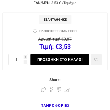
EAN/MPN:
3.53 € /Τεμάχιο
ΕΞΑΝΤΛΉΘΗΚΕ
Αρχική τιμή:
€3,87
Τιμή:
€3,53
i
h
Share:
ΠΛΗΡΟΦΟΡΊΕΣ