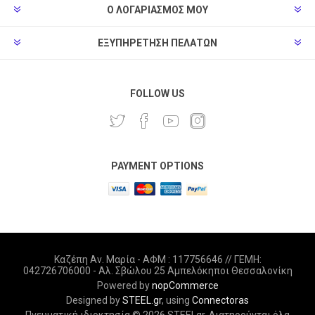
Ο ΛΟΓΑΡΙΑΣΜΌΣ ΜΟΥ
ΕΞΥΠΗΡΈΤΗΣΗ ΠΕΛΑΤΏΝ
FOLLOW US
PAYMENT OPTIONS
Καζέπη Αν. Μαρία - ΑΦΜ : 117756646 // ΓΕΜΗ:
042726706000 - Αλ. Σβώλου 25 Αμπελόκηποι Θεσσαλονίκη
Powered by
nopCommerce
Designed by
STEEL.gr
, using
Connectoras
Πνευματική ιδιοκτησία © 2026 STEELgr. Διατηρούνται όλα