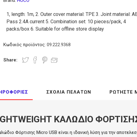
Brand:
HOCO
ίας
ικων
-
συστήματα
Μίξερ -
Χεριών
ικου
Βραστήρες
Ταχυζυμωτήρια
1, length: 1m, 2. Outer cover material: TPE 3. Joint material: A
Pass 2.4A current 5. Combination set: 10 pieces/pack, 4
packs/box 6. Suitable for offline store display
ές
Touch Screens - Οθόνες
Κωδικός προϊόντος:
09.222.9368
cessories
TFT
ρες
Φριτέζες
Βιτρίνες
Βαφλιέρες
Φραπιέρες
-
Milk Shake
Κρεπιέρες
Share:
ΗΡΟΦΟΡΊΕΣ
ΣΧΌΛΙΑ ΠΕΛΑΤΏΝ
ΡΩΤΉΣΤΕ 
τήριο
τικό
IGHTWEIGHT ΚΑΛΩΔΙΟ ΦΟΡΤΙΣΗ
οπήρουνα
αλώδιο Φόρτισης Micro USB είναι η ιδανική λύση για την αποτελεσ