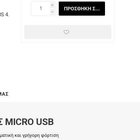
Προτεραιότητας
Τερματικά
Checker
Κρέατος
i
h
BS 4.
-
Ηλεκτρικά
Πατατοκαθαριστές
Σνιτσελομηχανές
πλατώ
ΜΑΣ
Σ MICRO USB
ματική και γρήγορη φόρτιση