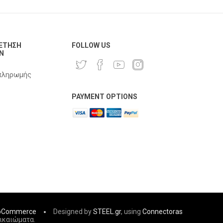
ΈΤΗΣΗ
FOLLOW US
Ν
πληρωμής
PAYMENT OPTIONS
pCommerce
Designed by
STEEL.gr
, using
Connectoras
δικαιώματα.