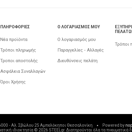
ΠΛΗΡΟΦΟΡΊΕΣ
Ο ΛΟΓΑΡΙΑΣΜΌΣ ΜΟΥ
ΕΞΥΠΗΡ
ΠΕΛΑΤΏ
Νέα προϊόντα
Ο λογαριασμός μου
Τρόποι 
Τρόποι πληρωμής
Παραγγελίες - Αλλαγές
Τροποι αποστολής
Διευθύνσεις πελάτη
Ασφάλεια Συναλλαγών
Όροι Χρήσης
06000 - Αλ. Σβώλου 25 Αμπελόκηποι Θεσσαλονίκη
Powered by
no
ατική ιδιοκτησία © 2026 STEELgr. Διατηρούνται όλα τα πνευματικά 