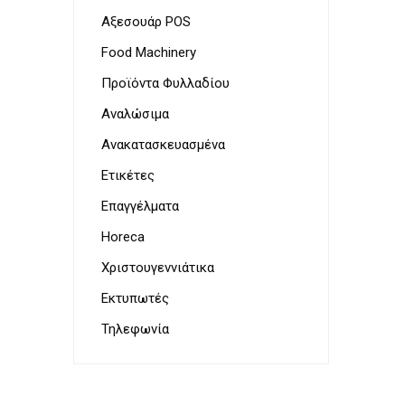
Παρουσ
Λουκάν
Αξεσουάρ POS
Προσωπ
Food Machinery
Προϊόντα Φυλλαδίου
Αναλώσιμα
Ζυγαρι
VoIP Ac
Τοστιέ
Ανακατασκευασμένα
Ετικέτες
Επαγγέλματα
Horeca
Χριστουγεννιάτικα
Στεγνω
Εκτυπωτές
&
Γυαλισ
Τηλεφωνία
για
μαχαιρ