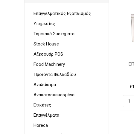
Παρουσ
Λουκάν
Προσωπ
Επαγγελματικός Εξοπλισμός
Υπηρεσίες
Ταμειακά Συστήματα
Ζυγαρι
Stock House
VoIP Ac
Τοστιέ
Αξεσουάρ POS
ΕΠ
Food Machinery
Προϊόντα Φυλλαδίου
ΑΝ
Αναλώσιμα
€
Στεγνω
Ανακατασκευασμένα
&
Γυαλισ
Ετικέτες
για
Επαγγέλματα
μαχαιρ
Horeca