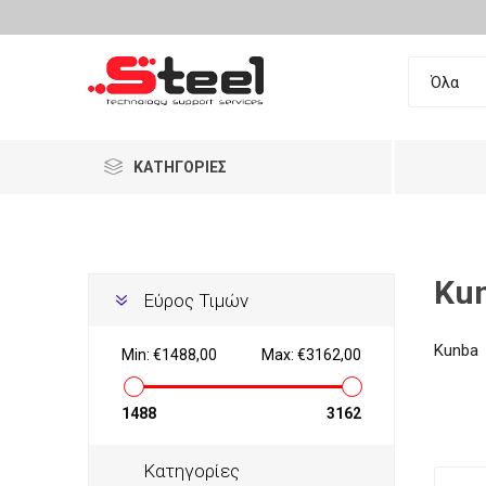
ΚΑΤΗΓΟΡΊΕΣ
Επαγγελματικός Εξοπλισμός
Ανακατασκευασμένα
Ku
Εύρος Τιμών
Ταμειακά Συστήματα
LG
DELL
HP
Σαρωτ
Εξοπλι
Kunba
Barcod
Min:
€1488,00
Max:
€3162,00
Food Machinery
Τηλεφωνία
Σταθερ
Λύσεις
Τηλεφω
Αναλώσ
1488
3162
Αναλώσιμα
Κατηγορίες
Ρολόγι
Γεμιστι