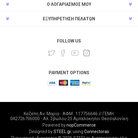
Ο ΛΟΓΑΡΙΑΣΜΌΣ ΜΟΥ
ΕΞΥΠΗΡΈΤΗΣΗ ΠΕΛΑΤΏΝ
FOLLOW US
PAYMENT OPTIONS
Καζέπη Αν. Μαρία - ΑΦΜ : 117756646 // ΓΕΜΗ:
042726706000 - Αλ. Σβώλου 25 Αμπελόκηποι Θεσσαλονίκη
Powered by
nopCommerce
Designed by
STEEL.gr
, using
Connectoras
Πνευματική ιδιοκτησία © 2026 STEELgr. Διατηρούνται όλα