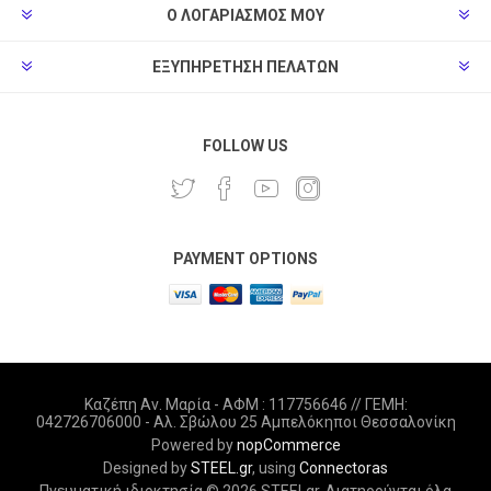
Ο ΛΟΓΑΡΙΑΣΜΌΣ ΜΟΥ
ΕΞΥΠΗΡΈΤΗΣΗ ΠΕΛΑΤΏΝ
FOLLOW US
PAYMENT OPTIONS
Καζέπη Αν. Μαρία - ΑΦΜ : 117756646 // ΓΕΜΗ:
042726706000 - Αλ. Σβώλου 25 Αμπελόκηποι Θεσσαλονίκη
Powered by
nopCommerce
Designed by
STEEL.gr
, using
Connectoras
Πνευματική ιδιοκτησία © 2026 STEELgr. Διατηρούνται όλα