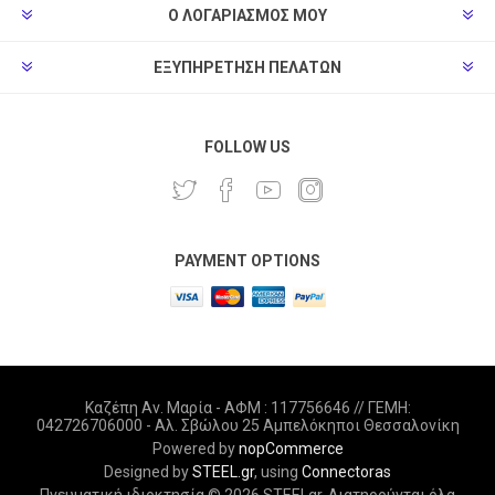
Ο ΛΟΓΑΡΙΑΣΜΌΣ ΜΟΥ
ΕΞΥΠΗΡΈΤΗΣΗ ΠΕΛΑΤΏΝ
FOLLOW US
PAYMENT OPTIONS
Καζέπη Αν. Μαρία - ΑΦΜ : 117756646 // ΓΕΜΗ:
042726706000 - Αλ. Σβώλου 25 Αμπελόκηποι Θεσσαλονίκη
Powered by
nopCommerce
Designed by
STEEL.gr
, using
Connectoras
Πνευματική ιδιοκτησία © 2026 STEELgr. Διατηρούνται όλα