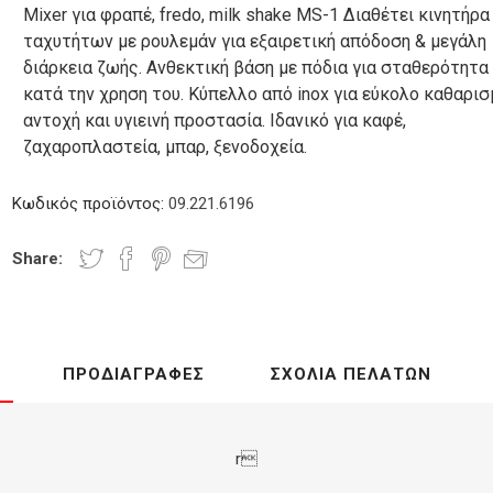
Mixer για φραπέ, fredo, milk shake MS-1 Διαθέτει κινητήρα
ίας
ικων
-
συστήματα
Μίξερ -
Χεριών
ικου
Βραστήρες
Ταχυζυμωτήρια
ταχυτήτων με ρουλεμάν για εξαιρετική απόδοση & μεγάλη
διάρκεια ζωής. Aνθεκτική βάση με πόδια για σταθερότητα
κατά την χρηση του. Κύπελλο από inox για εύκολο καθαρισ
αντοχή και υγιεινή προστασία. Ιδανικό για καφέ,
ές
Touch Screens - Οθόνες
ζαχαροπλαστεία, μπαρ, ξενοδοχεία.
cessories
TFT
ρες
Φριτέζες
Βιτρίνες
Βαφλιέρες
Φραπιέρες
-
Milk Shake
Κωδικός προϊόντος:
09.221.6196
Κρεπιέρες
Share:
τήριο
ΠΡΟΔΙΑΓΡΑΦΈΣ
ΣΧΌΛΙΑ ΠΕΛΑΤΏΝ
τικό
οπήρουνα
r