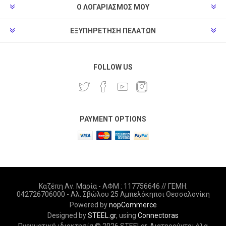
Ο ΛΟΓΑΡΙΑΣΜΌΣ ΜΟΥ
ΕΞΥΠΗΡΈΤΗΣΗ ΠΕΛΑΤΏΝ
FOLLOW US
PAYMENT OPTIONS
Καζέπη Αν. Μαρία - ΑΦΜ : 117756646 // ΓΕΜΗ:
042726706000 - Αλ. Σβώλου 25 Αμπελόκηποι Θεσσαλονίκη
Powered by
nopCommerce
Designed by
STEEL.gr
, using
Connectoras
Πνευματική ιδιοκτησία © 2026 STEELgr. Διατηρούνται όλα