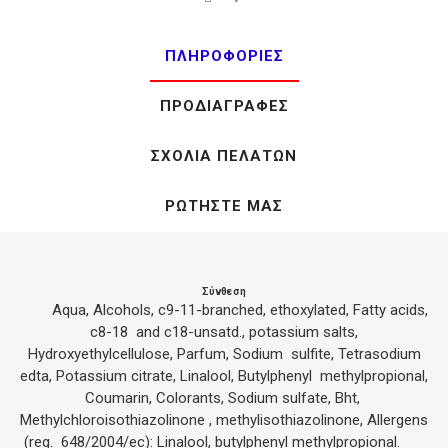
ΠΛΗΡΟΦΟΡΊΕΣ
ΠΡΟΔΙΑΓΡΑΦΈΣ
ΣΧΌΛΙΑ ΠΕΛΑΤΏΝ
ΡΩΤΉΣΤΕ ΜΑΣ
Σύνθεση
Aqua, Alcohols, c9-11-branched, ethoxylated, Fatty acids,
c8-18 and c18-unsatd., potassium salts,
Hydroxyethylcellulose, Parfum, Sodium sulfite, Tetrasodium
edta, Potassium citrate, Linalool, Butylphenyl methylpropional,
Coumarin, Colorants, Sodium sulfate, Bht,
Methylchloroisothiazolinone , methylisothiazolinone, Allergens
(reg. 648/2004/ec): Linalool, butylphenyl methylpropional.