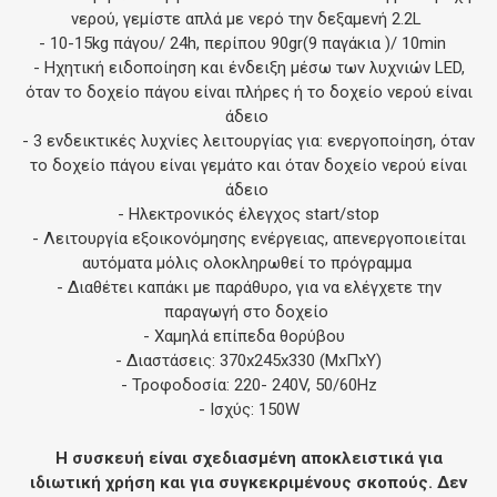
νερού, γεμίστε απλά με νερό την δεξαμενή 2.2L
- 10-15kg πάγου/ 24h, περίπου 90gr(9 παγάκια )/ 10min
- Ηχητική ειδοποίηση και ένδειξη μέσω των λυχνιών LΕD,
όταν το δοχείο πάγου είναι πλήρες ή το δοχείο νερού είναι
άδειο
- 3 ενδεικτικές λυχνίες λειτουργίας για: ενεργοποίηση, όταν
το δοχείο πάγου είναι γεμάτο και όταν δοχείο νερού είναι
άδειο
- Ηλεκτρονικός έλεγχος start/stop
- Λειτουργία εξοικονόμησης ενέργειας, απενεργοποιείται
αυτόματα μόλις ολοκληρωθεί το πρόγραμμα
- Διαθέτει καπάκι με παράθυρο, για να ελέγχετε την
παραγωγή στο δοχείο
- Χαμηλά επίπεδα θορύβου
- Διαστάσεις: 370x245x330 (MxΠxΥ)
- Τροφοδοσία: 220- 240V, 50/60Hz
- Ισχύς: 150W
Η συσκευή είναι σχεδιασμένη αποκλειστικά για
ιδιωτική χρήση και για συγκεκριμένους σκοπούς.
Δεν