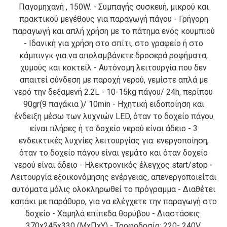
Παγομηχανή , 150W. - Συμπαγής συσκευή, μικρού και
πρακτικού μεγέθους για παραγωγή πάγου - Γρήγορη
παραγωγή και απλή χρήση με το πάτημα ενός κουμπιού
- Ιδανική για χρήση στο σπίτι, στο γραφείο ή στο
κάμπινγκ για να απολαμβάνετε δροσερά ροφήματα,
χυμούς και κοκτείλ - Αυτόνομη λειτουργία που δεν
απαιτεί σύνδεση με παροχή νερού, γεμίστε απλά με
νερό την δεξαμενή 2.2L - 10-15kg πάγου/ 24h, περίπου
90gr(9 παγάκια )/ 10min - Ηχητική ειδοποίηση και
ένδειξη μέσω των λυχνιών LΕD, όταν το δοχείο πάγου
είναι πλήρες ή το δοχείο νερού είναι άδειο - 3
ενδεικτικές λυχνίες λειτουργίας για: ενεργοποίηση,
όταν το δοχείο πάγου είναι γεμάτο και όταν δοχείο
νερού είναι άδειο - Ηλεκτρονικός έλεγχος start/stop -
Λειτουργία εξοικονόμησης ενέργειας, απενεργοποιείται
αυτόματα μόλις ολοκληρωθεί το πρόγραμμα - Διαθέτει
καπάκι με παράθυρο, για να ελέγχετε την παραγωγή στο
δοχείο - Χαμηλά επίπεδα θορύβου - Διαστάσεις:
370x245x330 (MxΠxΥ) - Τροφοδοσία: 220- 240V,