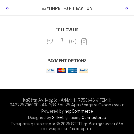
ΕΞΥΠΗΡΈΤΗΣΗ ΠΕΛΑΤΏΝ
FOLLOW US
PAYMENT OPTIONS
Καζέπη Αν. Μαρία - ΑΦΜ : 117756646 // ΓΕΜΗ:
042726706000 - Αλ. Σβώλου 25 Αμπελόκηποι Θεσσαλονίκη
Powered by
nopCommerce
Designed by
STEEL.gr
, using
Connectoras
Πνευματική ιδιοκτησία © 2026 STEELgr. Διατηρούνται όλα
τα πνευματικά δικαιώματα.