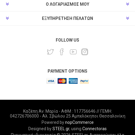
Ο ΛΟΓΑΡΙΑΣΜΌΣ ΜΟΥ
ΕΞΥΠΗΡΈΤΗΣΗ ΠΕΛΑΤΏΝ
FOLLOW US
PAYMENT OPTIONS
Καζέπη Αν. Μαρία - ΑΦΜ : 117756646 // ΓΕΜΗ:
042726706000 - Αλ. Σβώλου 25 Αμπελόκηποι Θεσσαλονίκη
Powered by
nopCommerce
Designed by
STEEL.gr
, using
Connectoras
Πνευματική ιδιοκτησία © 2026 STEELgr. Διατηρούνται όλα