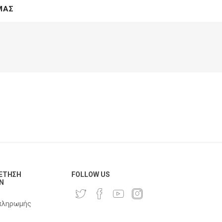
ΜΑΣ
ΈΤΗΣΗ
FOLLOW US
Ν
πληρωμής