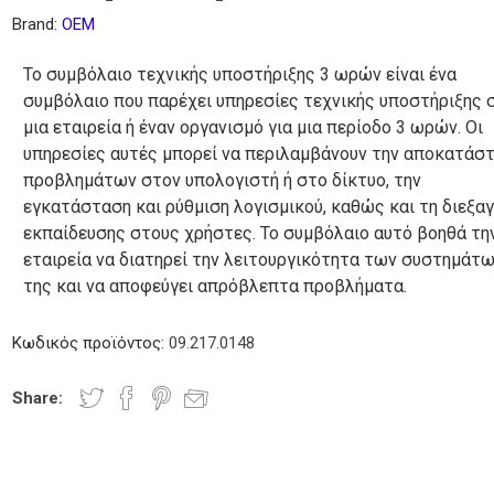
ίας
ικων
-
συστήματα
Μίξερ -
Χεριών
Brand:
OEM
ικου
Βραστήρες
Ταχυζυμωτήρια
Το συμβόλαιο τεχνικής υποστήριξης 3 ωρών είναι ένα
συμβόλαιο που παρέχει υπηρεσίες τεχνικής υποστήριξης 
μια εταιρεία ή έναν οργανισμό για μια περίοδο 3 ωρών. Οι
ές
Touch Screens - Οθόνες
υπηρεσίες αυτές μπορεί να περιλαμβάνουν την αποκατάσ
cessories
TFT
ρες
Φριτέζες
Βιτρίνες
Βαφλιέρες
Φραπιέρες
προβλημάτων στον υπολογιστή ή στο δίκτυο, την
-
Milk Shake
εγκατάσταση και ρύθμιση λογισμικού, καθώς και τη διεξα
Κρεπιέρες
εκπαίδευσης στους χρήστες. Το συμβόλαιο αυτό βοηθά τη
εταιρεία να διατηρεί την λειτουργικότητα των συστημάτ
της και να αποφεύγει απρόβλεπτα προβλήματα.
Κωδικός προϊόντος:
09.217.0148
τήριο
τικό
Share:
οπήρουνα