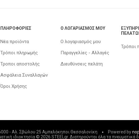
ΠΛΗΡΟΦΟΡΊΕΣ
Ο ΛΟΓΑΡΙΑΣΜΌΣ ΜΟΥ
ΕΞΥΠΗΡ
ΠΕΛΑΤΏ
Νέα προϊόντα
Ο λογαριασμός μου
Τρόποι 
Τρόποι πληρωμής
Παραγγελίες - Αλλαγές
Τροποι αποστολής
Διευθύνσεις πελάτη
Ασφάλεια Συναλλαγών
Όροι Χρήσης
06000 - Αλ. Σβώλου 25 Αμπελόκηποι Θεσσαλονίκη
Powered by
no
ατική ιδιοκτησία © 2026 STEELgr. Διατηρούνται όλα τα πνευματικά 