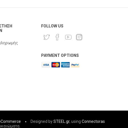
ΈΤΗΣΗ
FOLLOW US
Ν
πληρωμής
PAYMENT OPTIONS
pCommerce
Designed by
STEEL.gr
, using
Connectoras
δικαιώματα.