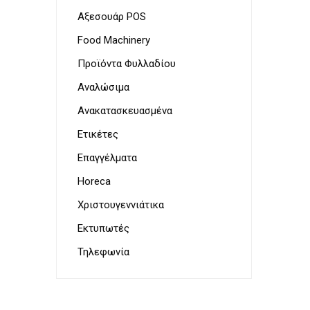
Παρουσ
Λουκάν
Αξεσουάρ POS
Προσωπ
Food Machinery
Προϊόντα Φυλλαδίου
Αναλώσιμα
Ζυγαρι
VoIP Ac
Τοστιέ
Ανακατασκευασμένα
Ετικέτες
Επαγγέλματα
Horeca
Χριστουγεννιάτικα
Στεγνω
Εκτυπωτές
&
Γυαλισ
Τηλεφωνία
για
μαχαιρ