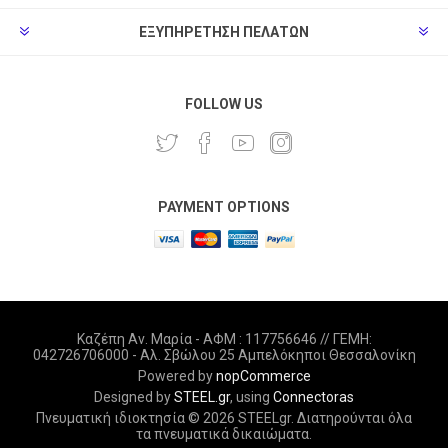
ΕΞΥΠΗΡΈΤΗΣΗ ΠΕΛΑΤΏΝ
FOLLOW US
PAYMENT OPTIONS
Καζέπη Αν. Μαρία - ΑΦΜ : 117756646 // ΓΕΜΗ:
042726706000 - Αλ. Σβώλου 25 Αμπελόκηποι Θεσσαλονίκη
Powered by
nopCommerce
Designed by
STEEL.gr
, using
Connectoras
Πνευματική ιδιοκτησία © 2026 STEELgr. Διατηρούνται όλα
τα πνευματικά δικαιώματα.