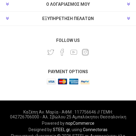
Ο ΛΟΓΑΡΙΑΣΜΌΣ ΜΟΥ
ΕΞΥΠΗΡΈΤΗΣΗ ΠΕΛΑΤΏΝ
FOLLOW US
PAYMENT OPTIONS
Καζέπη Αν. Μαρία - ΑΦΜ : 117756646 // ΓΕΜΗ:
042726706000 - Αλ. Σβώλου 25 Αμπελόκηποι Θεσσαλονίκη
Powered by
nopCommerce
Designed by
STEEL.gr
, using
Connectoras
Πνευματική ιδιοκτησία © 2026 STEELgr. Διατηρούνται όλα