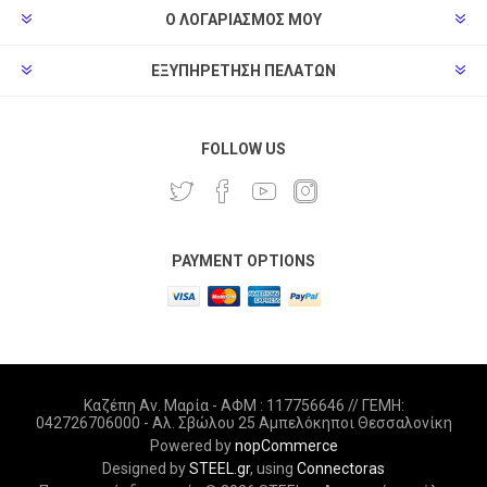
Ο ΛΟΓΑΡΙΑΣΜΌΣ ΜΟΥ
ΕΞΥΠΗΡΈΤΗΣΗ ΠΕΛΑΤΏΝ
FOLLOW US
PAYMENT OPTIONS
Καζέπη Αν. Μαρία - ΑΦΜ : 117756646 // ΓΕΜΗ:
042726706000 - Αλ. Σβώλου 25 Αμπελόκηποι Θεσσαλονίκη
Powered by
nopCommerce
Designed by
STEEL.gr
, using
Connectoras