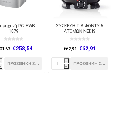
ομηχανή PC-EWB
ΣΥΣΚΕΥΗ ΓΙΑ ΦΟΝΤΥ 6
1079
ΑΤΟΜΩΝ NEDIS
FCFO110EBK6
€258,54
€62,91
01,63
€62,91
i
i
h
h