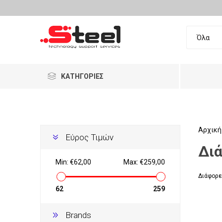
ΚΑΤΗΓΟΡΊΕΣ
Επαγγελματικός Εξοπλισμός
Ανακατασκευασμένα
Αρχική
Εύρος Τιμών
Δι
Ταμειακά Συστήματα
LG
DELL
HP
Σαρωτ
Εξοπλι
Barcod
Min:
€62,00
Max:
€259,00
Food Machinery
Διάφορε
Τηλεφωνία
Σταθερ
Λύσεις
Τηλεφω
Αναλώσ
62
259
Αναλώσιμα
Brands
Ρολόγι
Γεμιστι