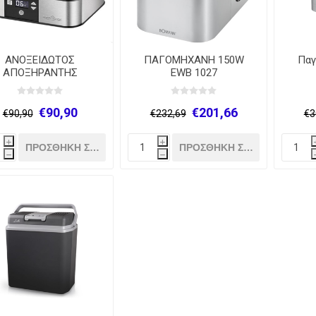
ΑΝΟΞΕΙΔΩΤΟΣ
ΠΑΓΟΜΗΧΑΝΗ 150W
Παγ
ΑΠΟΞΗΡΑΝΤΗΣ
EWB 1027
ΟΦΙΜΩΝ PC-DR 1116
€90,90
€201,66
€90,90
€232,69
€3
i
i
h
h