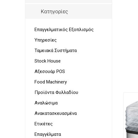
Παρουσ
Λουκάν
Προσωπ
Κατηγορίες
Επαγγελματικός Εξοπλισμός
Υπηρεσίες
Ζυγαρι
VoIP Ac
Τοστιέ
Ταμειακά Συστήματα
Stock House
Αξεσουάρ POS
Food Machinery
Προϊόντα Φυλλαδίου
Στεγνω
&
Αναλώσιμα
Γυαλισ
Ανακατασκευασμένα
για
μαχαιρ
Ετικέτες
Επαγγέλματα