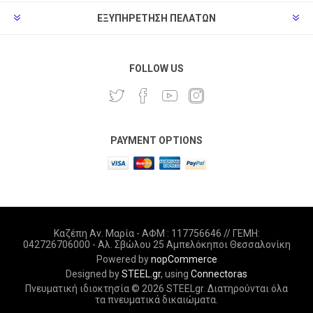
ΕΞΥΠΗΡΈΤΗΣΗ ΠΕΛΑΤΏΝ
FOLLOW US
PAYMENT OPTIONS
Καζέπη Αν. Μαρία - ΑΦΜ : 117756646 // ΓΕΜΗ:
042726706000 - Αλ. Σβώλου 25 Αμπελόκηποι Θεσσαλονίκη
Powered by
nopCommerce
Designed by
STEEL.gr
, using
Connectoras
Πνευματική ιδιοκτησία © 2026 STEELgr. Διατηρούνται όλα
τα πνευματικά δικαιώματα.