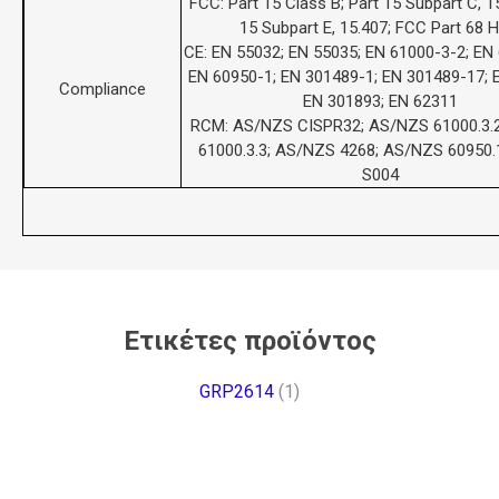
FCC: Part 15 Class B; Part 15 Subpart C, 1
15 Subpart E, 15.407; FCC Part 68 
CE: EN 55032; EN 55035; EN 61000-3-2; EN
EN 60950-1; EN 301489-1; EN 301489-17; 
Compliance
EN 301893; EN 62311
RCM: AS/NZS CISPR32; AS/NZS 61000.3.
61000.3.3; AS/NZS 4268; AS/NZS 60950.
S004
Ετικέτες προϊόντος
GRP2614
(1)