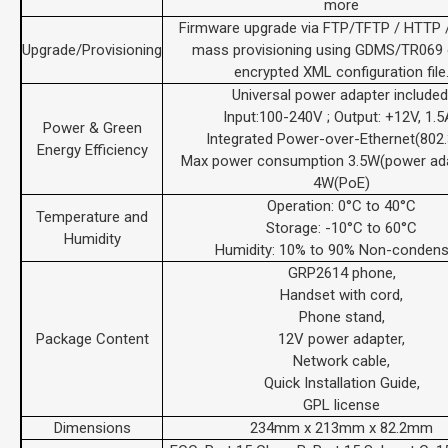
more
Firmware upgrade via FTP/TFTP / HTTP 
Upgrade/Provisioning
mass provisioning using GDMS/TR069 
encrypted XML configuration file
Universal power adapter included
Input:100-240V ; Output: +12V, 1.5A
Power & Green
Integrated Power-over-Ethernet(802.
Energy Efficiency
Max power consumption 3.5W(power ada
4W(PoE)
Operation: 0°C to 40°C
Temperature and
Storage: -10°C to 60°C
Humidity
Humidity: 10% to 90% Non-condens
GRP2614 phone,
Handset with cord,
Phone stand,
Package Content
12V power adapter,
Network cable,
Quick Installation Guide,
GPL license
Dimensions
234mm x 213mm x 82.2mm