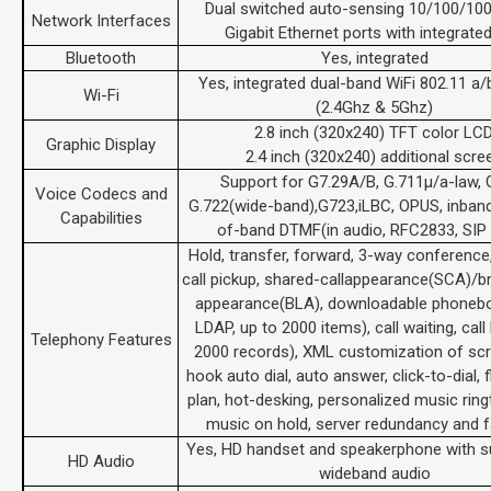
Dual switched auto-sensing 10/100/10
Network Interfaces
Gigabit Ethernet ports with integrate
Bluetooth
Yes, integrated
Yes, integrated dual-band WiFi 802.11 a
Wi-Fi
(2.4Ghz & 5Ghz)
2.8 inch (320x240) TFT color LCD
Graphic Display
2.4 inch (320x240) additional scre
Support for G7.29A/B, G.711µ/a-law, 
Voice Codecs and
G.722(wide-band),G723,iLBC, OPUS, inban
Capabilities
of-band DTMF(in audio, RFC2833, SIP
Hold, transfer, forward, 3-way conference, 
call pickup, shared-callappearance(SCA)/br
appearance(BLA), downloadable phoneb
LDAP, up to 2000 items), call waiting, call
Telephony Features
2000 records), XML customization of scr
hook auto dial, auto answer, click-to-dial, fl
plan, hot-desking, personalized music rin
music on hold, server redundancy and f
Yes, HD handset and speakerphone with s
HD Audio
wideband audio