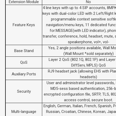
Extension Module
No
4 line keys with up to 4 SIP accounts, 8MP
keys with dual-color LED with 2 Left/Right 
programmable context sensitive softk
Feature Keys
navigation/menu keys, 11 dedicated func
for:MESSAGE(with LED indicator), pho
transfer, conference, hold, headset, mute, s
speakerphone, vol+, vol-
Yes, 2 angle positions available, Wall M
Base Stand
(Wall Mount *sold separately)
Layer 2 QoS (802.1Q, 802.1P) and Layer
QoS
DiffServ, MPLS) QoS
RJ9 headset jack (allowing EHS with Pla
Auxiliary Ports
headsets)
User and administrator level passwords
MD5-sess based authentication, 256-b
Security
encrypted configuration file, SRTP, TLS, 8
access control, secure boot.
English, German, Italian, French, Spanish, 
Multi-language
Russian, Croatian, Chinese, Korean, Jap