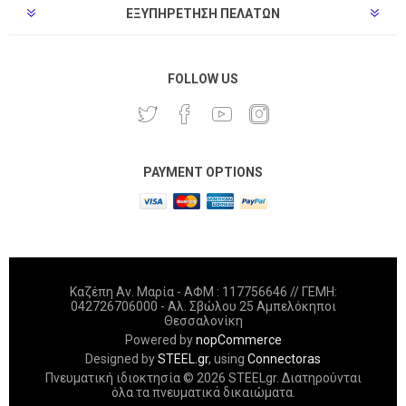
ΕΞΥΠΗΡΈΤΗΣΗ ΠΕΛΑΤΏΝ
FOLLOW US
PAYMENT OPTIONS
Καζέπη Αν. Μαρία - ΑΦΜ : 117756646 // ΓΕΜΗ:
042726706000 - Αλ. Σβώλου 25 Αμπελόκηποι
Θεσσαλονίκη
Powered by
nopCommerce
Designed by
STEEL.gr
, using
Connectoras
Πνευματική ιδιοκτησία © 2026 STEELgr. Διατηρούνται
όλα τα πνευματικά δικαιώματα.