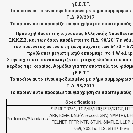
η
E.E.T.T.
Το προϊόν αυτό είναι εφοδιασμένο με σήμα συμμόρφωση
Π.Δ. 98/2017
Το προϊόν αυτό προορίζεται για χρήση σε εσωτερικούς
Προσοχή! Βάσει της ισχύουσας
Ελληνικής Νομοθεσία
Ε.Κ.Κ.Ζ.Σ. και των όσων προβλέπει το
Π.Δ. 98/2017
η νόμ
του προϊόντος αυτού στη ζώνη συχνοτήτων 5470 – 5
προβλέπει μέγιστη ισχύ εκπομπής το 1 W e.i.r.p
Στην ισχύ αυτή συνυπολογίζεται η ισχύς εξόδου του πομπ
κέρδος της κεραίας. Αρμόδια για την εποπτεία του φάσμ
η
E.E.T.T.
Το προϊόν αυτό είναι εφοδιασμένο με σήμα συμμόρφωση
Π.Δ. 98/2017
Το προϊόν αυτό προορίζεται για χρήση σε εσωτερικούς
Specifications
SIP RFC3261, TCP/IP/UDP, RTP/RTCP, HT
ARP, ICMP, DNS(A record, SRV, NAPTR), DH
Protocols/Standards
TELNET, TFTP, NTP, STUN, SIMPLE, LLDP, 
069, 802.1x, TLS, SRTP, IPV6