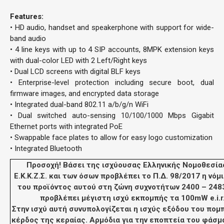
Features:
• HD audio, handset and speakerphone with support for wide-
band audio
• 4 line keys with up to 4 SIP accounts, 8MPK extension keys
with dual-color LED with 2 Left/Right keys
• Dual LCD screens with digital BLF keys
• Enterprise-level protection including secure boot, dual
firmware images, and encrypted data storage
• Integrated dual-band 802.11 a/b/g/n WiFi
• Dual switched auto-sensing 10/100/1000 Mbps Gigabit
Ethernet ports with integrated PoE
• Swappable face plates to allow for easy logo customization
• Integrated Bluetooth
Προσοχή! Βάσει της ισχύουσας
Ελληνικής Νομοθεσία
Ε.Κ.Κ.Ζ.Σ. και των όσων προβλέπει το
Π.Δ. 98/2017
η νόμ
του προϊόντος αυτού στη ζώνη συχνοτήτων 2400 – 248
προβλέπει μέγιστη ισχύ εκπομπής τα 100mW e.i.r.
Στην ισχύ αυτή συνυπολογίζεται η ισχύς εξόδου του πομπ
κέρδος της κεραίας. Αρμόδια για την εποπτεία του φάσμ