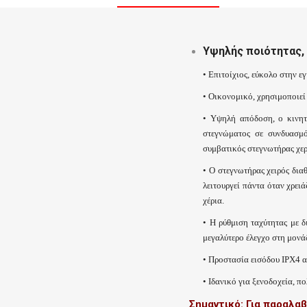
Υψηλής ποιότητας,
• Επιτοίχιος, εύκολο στην 
• Οικονομικό, χρησιμοποιεί 
• Υψηλή απόδοση, ο κινητ
στεγνώματος σε συνδυασμό
συμβατικός στεγνωτήρας χερ
• Ο στεγνωτήρας χειρός διαθ
λειτουργεί πάντα όταν χρει
χέρια.
• Η ρύθμιση ταχύτητας με δ
μεγαλύτερο έλεγχο στη μονάδ
• Προστασία εισόδου IPX4 α
• Ιδανικό για ξενοδοχεία, π
Σημαντικό: Για παραλα