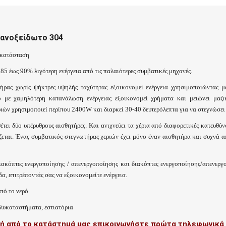
 ανοξείδωτο 304
εγκατάσταση
85 έως 90% λιγότερη ενέργεια από τις παλαιότερες συμβατικές μηχανές.
ήρας χωρίς ψήκτρες υψηλής ταχύτητας εξοικονομεί ενέργεια χρησιμοποιώντας 
 με χαμηλότερη κατανάλωση ενέργειας εξοικονομεί χρήματα και μειώνει μαζ
ιών χρησιμοποιεί περίπου 2400W και διαρκεί 30-40 δευτερόλεπτα για να στεγνώσει 
έτει δύο υπέρυθρους αισθητήρες. Και ανιχνεύει τα χέρια από διαφορετικές κατευθύν
άζεται. Ένας συμβατικός στεγνωτήρας χεριών έχει μόνο έναν αισθητήρα και συχνά α
ιακόπτες ενεργοποίησης / απενεργοποίησης και διακόπτες ενεργοποίησης/απενεργ
α, επιτρέποντάς σας να εξοικονομείτε ενέργεια.
πό το νερό
ολυκαταστήματα, εστιατόρια
βή από το κατάστημά μας επικοινωνήστε πρώτα τηλεφωνικά