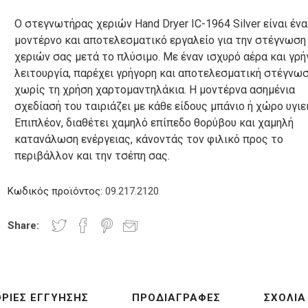
ίας
ικων
-
συστήματα
Μίξερ -
Χεριών
Ο στεγνωτήρας χεριών Hand Dryer IC-1964 Silver είναι ένα
ικου
Βραστήρες
Ταχυζυμωτήρια
μοντέρνο και αποτελεσματικό εργαλείο για την στέγνωση
χεριών σας μετά το πλύσιμο. Με έναν ισχυρό αέρα και γρ
λειτουργία, παρέχει γρήγορη και αποτελεσματική στέγνω
χωρίς τη χρήση χαρτομαντηλάκια. Η μοντέρνα ασημένια
ές
Touch Screens - Οθόνες
cessories
TFT
σχεδίασή του ταιριάζει με κάθε είδους μπάνιο ή χώρο υγιε
ρες
Φριτέζες
Βιτρίνες
Βαφλιέρες
Φραπιέρες
-
Milk Shake
Επιπλέον, διαθέτει χαμηλό επίπεδο θορύβου και χαμηλή
Κρεπιέρες
κατανάλωση ενέργειας, κάνοντάς τον φιλικό προς το
περιβάλλον και την τσέπη σας.
Κωδικός προϊόντος:
09.217.2120
τήριο
Share:
τικό
οπήρουνα
ΡΊΕΣ ΕΓΓΎΗΣΗΣ
ΠΡΟΔΙΑΓΡΑΦΈΣ
ΣΧΌΛΙΑ