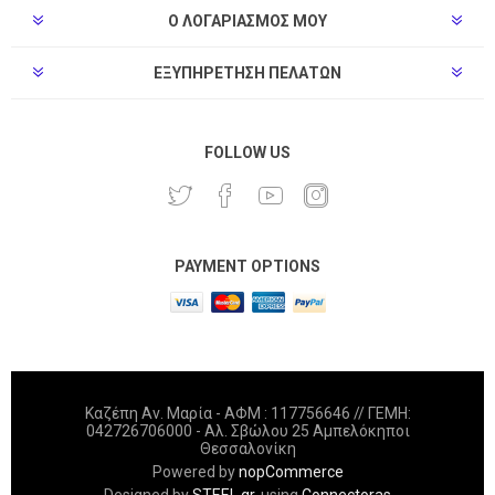
Ο ΛΟΓΑΡΙΑΣΜΌΣ ΜΟΥ
ΕΞΥΠΗΡΈΤΗΣΗ ΠΕΛΑΤΏΝ
FOLLOW US
PAYMENT OPTIONS
Καζέπη Αν. Μαρία - ΑΦΜ : 117756646 // ΓΕΜΗ:
042726706000 - Αλ. Σβώλου 25 Αμπελόκηποι
Θεσσαλονίκη
Powered by
nopCommerce
Designed by
STEEL.gr
, using
Connectoras