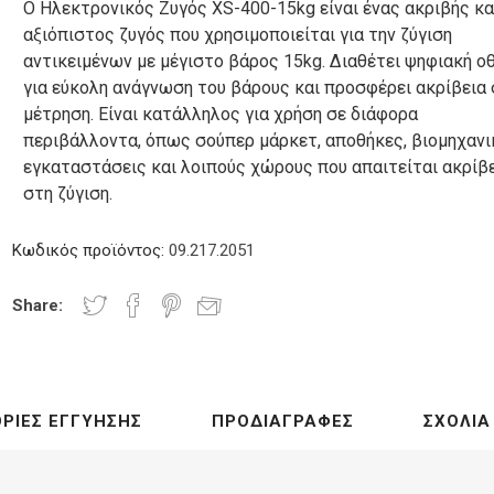
Ο Ηλεκτρονικός Ζυγός XS-400-15kg είναι ένας ακριβής κα
ίας
ικων
-
συστήματα
Μίξερ -
Χεριών
αξιόπιστος ζυγός που χρησιμοποιείται για την ζύγιση
ικου
Βραστήρες
Ταχυζυμωτήρια
αντικειμένων με μέγιστο βάρος 15kg. Διαθέτει ψηφιακή ο
για εύκολη ανάγνωση του βάρους και προσφέρει ακρίβεια
μέτρηση. Είναι κατάλληλος για χρήση σε διάφορα
περιβάλλοντα, όπως σούπερ μάρκετ, αποθήκες, βιομηχανι
ές
Touch Screens - Οθόνες
cessories
TFT
εγκαταστάσεις και λοιπούς χώρους που απαιτείται ακρίβ
ρες
Φριτέζες
Βιτρίνες
Βαφλιέρες
Φραπιέρες
-
Milk Shake
στη ζύγιση.
Κρεπιέρες
Κωδικός προϊόντος:
09.217.2051
Share:
τήριο
τικό
ΡΊΕΣ ΕΓΓΎΗΣΗΣ
ΠΡΟΔΙΑΓΡΑΦΈΣ
ΣΧΌΛΙΑ
οπήρουνα